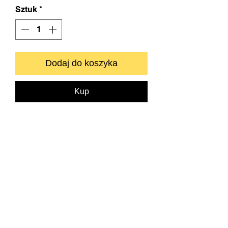
Sztuk
*
Dodaj do koszyka
Kup
Zapraszamy do kontaktu bezpośredniego.
info@neyartshop.com
+48 606 991653
NEY Gallery & Prints
Warszawa
NIP:
5222885639
Bank BNP PARIBAS
73 1750 0012 0000
0000 2201 6882
SKLEP
DRUKARNIA FINE ART
O NAS
KONTAKT