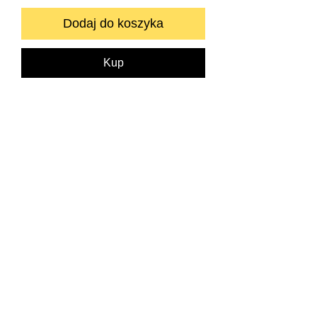
Dodaj do koszyka
Kup
Zapraszamy do kontaktu bezpośredniego.
info@neyartshop.com
+48 606 991653
NEY Gallery & Prints
Warszawa
NIP:
5222885639
Bank BNP PARIBAS
73 1750 0012 0000
0000 2201 6882
SKLEP
DRUKARNIA FINE ART
O NAS
KONTAKT
POLITYKA PRYWATNOŚCI
REGULAMIN
WARUNKI I KOSZTY DOSTAWY
© Copyright 2026
FAQ