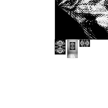
Zapraszamy do kontaktu bezpośred
info@neyartshop.com
+48 606 991653
NEY Gallery & Prints