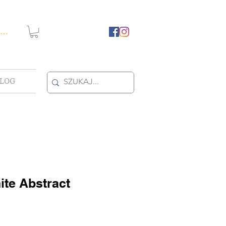
guj się
LOG
ite Abstract
towa