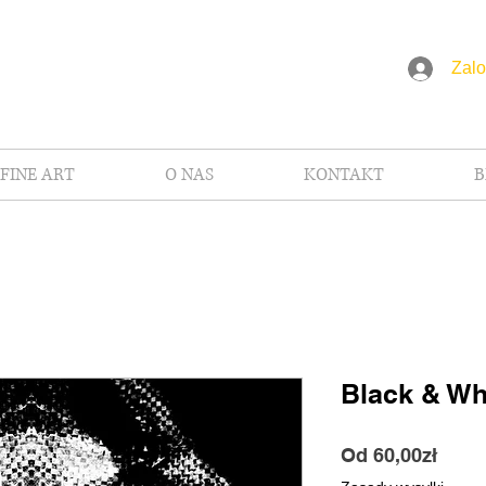
Zalo
FINE ART
O NAS
KONTAKT
B
Black & Wh
Cena
Od
60,00zł
Raba