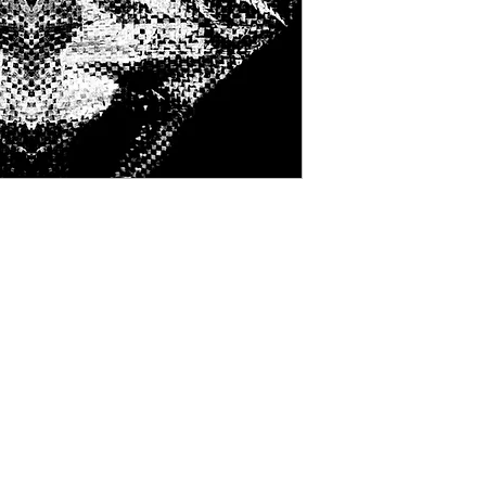
niego.
SKLEP
POLITYKA PRYWATNOŚCI
DRUKARNIA FINE ART
REGULAMIN
O NAS
WARUNKI I KOSZTY DOSTAWY