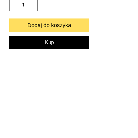
Dodaj do koszyka
Kup
Zapraszamy do kontaktu bezpośredniego.
info@neyartshop.com
+48 606 991653
NEY Gallery & Prints
Warszawa
NIP:
5222885639
Bank BNP PARIBAS
73 1750 0012 0000
0000 2201 6882
SKLEP
DRUKARNIA FINE ART
O NAS
KONTAKT
POLITYKA PRYWATNOŚCI
REGULAMIN
WARUNKI I KOSZTY DOSTAWY