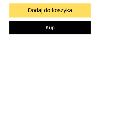
Dodaj do koszyka
Kup
Zapraszamy do kontaktu bezpośredniego.
info@neyartshop.com
+48 606 991653
NEY Gallery & Prints
Warszawa
NIP:
5222885639
Bank BNP PARIBAS
73 1750 0012 0000
0000 2201 6882
SKLEP
DRUKARNIA FINE ART
O NAS
KONTAKT
POLITYKA PRYWATNOŚCI
REGULAMIN
WARUNKI I KOSZTY DOSTAWY
© Copyright 2026
FAQ