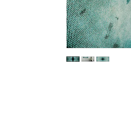
Zapraszamy do kontaktu bezpośred
info@neyartshop.com
+48 606 991653
NEY Gallery & Prints