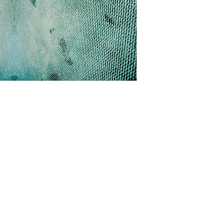
niego.
SKLEP
POLITYKA PRYWATNOŚCI
DRUKARNIA FINE ART
REGULAMIN
O NAS
WARUNKI I KOSZTY DOSTAWY