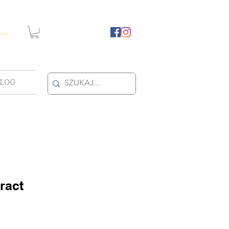
guj się
LOG
ract
towa