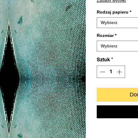
Zasady wysyłki
Rodzaj papieru
*
Wybierz
Rozmiar
*
Wybierz
Sztuk
*
Dod