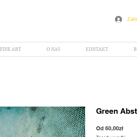
Zalo
FINE ART
O NAS
KONTAKT
B
Green Abst
Cena
Od
60,00zł
Raba