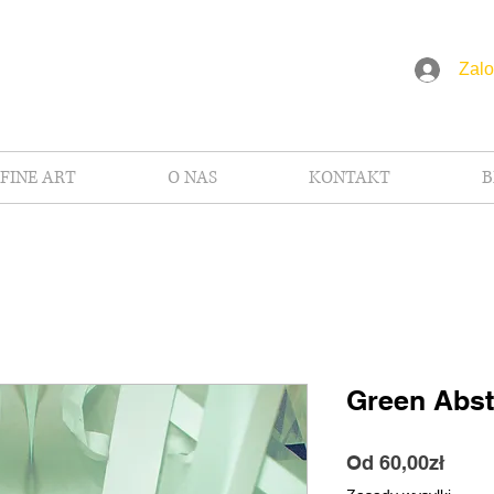
Zalo
FINE ART
O NAS
KONTAKT
B
Green Abst
Cena
Od
60,00zł
Raba