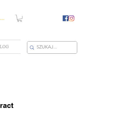
guj się
LOG
ract
towa