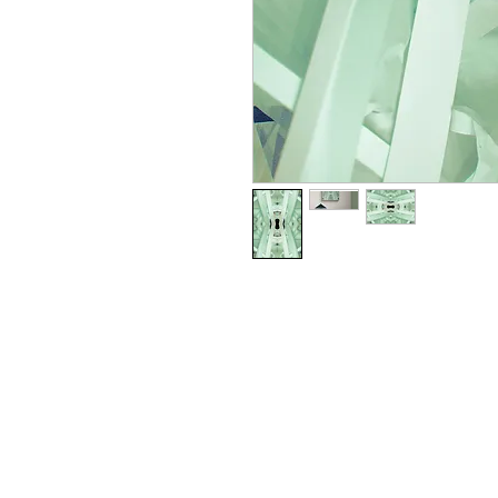
Zapraszamy do kontaktu bezpośred
info@neyartshop.com
+48 606 991653
NEY Gallery & Prints