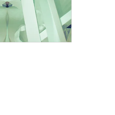
niego.
SKLEP
POLITYKA PRYWATNOŚCI
DRUKARNIA FINE ART
REGULAMIN
O NAS
WARUNKI I KOSZTY DOSTAWY