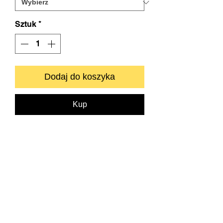
Sztuk
*
Dodaj do koszyka
Kup
Zapraszamy do kontaktu bezpośredniego.
info@neyartshop.com
+48 606 991653
NEY Gallery & Prints
Warszawa
NIP:
5222885639
Bank BNP PARIBAS
73 1750 0012 0000
0000 2201 6882
SKLEP
DRUKARNIA FINE ART
O NAS