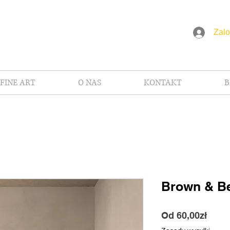
Zalo
FINE ART
O NAS
KONTAKT
B
Brown & Be
Cena
Od
60,00zł
Raba