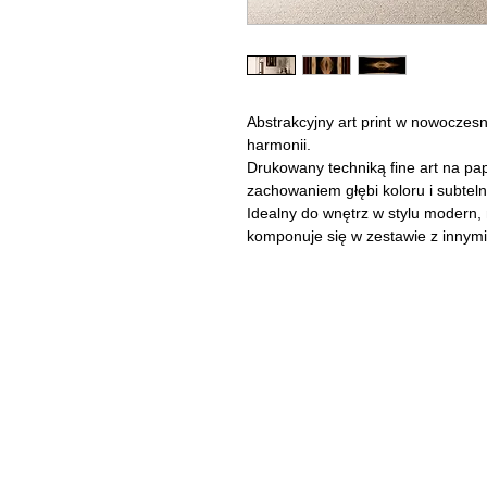
Abstrakcyjny art print w nowoczesn
harmonii.
Drukowany techniką
fine art
na pap
zachowaniem głębi koloru i subteln
Idealny do wnętrz w stylu
modern, 
komponuje się w zestawie z innymi a
Zapraszamy do kontaktu bezpośred
info@neyartshop.com
+48 606 991653
NEY Gallery & Prints