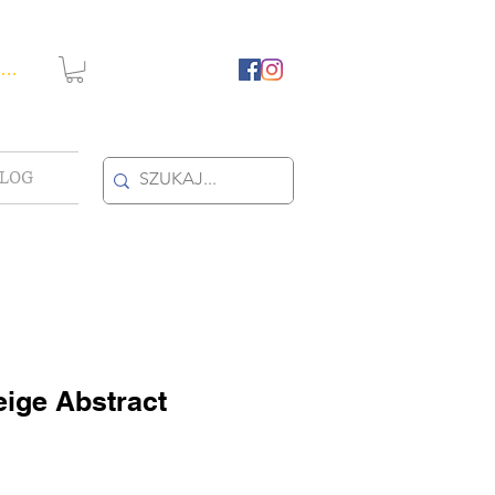
guj się
LOG
ige Abstract
towa