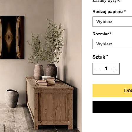
Zasady wysyłki
Rodzaj papieru
*
Wybierz
Rozmiar
*
Wybierz
Sztuk
*
Dod