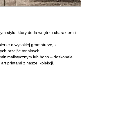
ym stylu, który doda wnętrzu charakteru i
ierze o wysokiej gramaturze, z
ych przejść tonalnych.
minimalistycznym lub boho
– doskonale
rt printami z naszej kolekcji.
niego.
SKLEP
POLITYKA PRYWATNOŚCI
DRUKARNIA FINE ART
REGULAMIN
O NAS
WARUNKI I KOSZTY DOSTAWY