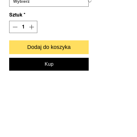
Sztuk
*
Dodaj do koszyka
Kup
Zapraszamy do kontaktu bezpośredniego.
info@neyartshop.com
+48 606 991653
NEY Gallery & Prints
Warszawa
NIP:
5222885639
Bank BNP PARIBAS
73 1750 0012 0000
0000 2201 6882
SKLEP
DRUKARNIA FINE ART
O NAS