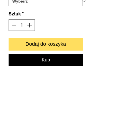
Sztuk
*
Dodaj do koszyka
Kup
Zapraszamy do kontaktu bezpośredniego.
info@neyartshop.com
+48 606 991653
NEY Gallery & Prints
Warszawa
NIP:
5222885639
Bank BNP PARIBAS
73 1750 0012 0000
0000 2201 6882
SKLEP
DRUKARNIA FINE ART
O NAS