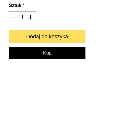
Sztuk
*
Dodaj do koszyka
Kup
Zapraszamy do kontaktu bezpośredniego.
info@neyartshop.com
+48 606 991653
NEY Gallery & Prints
Warszawa
NIP:
5222885639
Bank BNP PARIBAS
73 1750 0012 0000
0000 2201 6882
SKLEP
DRUKARNIA FINE ART
O NAS
KONTAKT