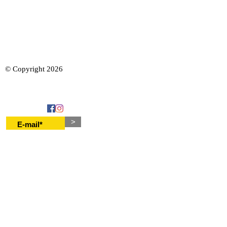
SKLEP
DRUKARNIA FINE ART
O NAS
KONTAKT
POLITYKA PRYWATNOŚCI
REGULAMIN
WARUNKI I KOSZTY DOSTAWY
© Copyright 2026
FAQ
NEWSLETTER
>