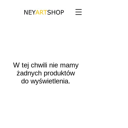
W tej chwili nie mamy
żadnych produktów
do wyświetlenia.
Zapraszamy do kontaktu bezpośredniego.
info@neyartshop.com
+48 606 991653
NEY Gallery & Prints
Warszawa
NIP:
5222885639
Bank BNP PARIBAS
73 1750 0012 0000
0000 2201 6882