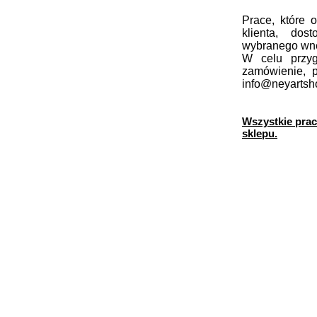
Prace, które 
klienta, dos
wybranego wnę
W celu przyg
zamówienie, p
info@neyarts
Wszystkie prac
sklepu.
niego.
SKLEP
POLITYKA PRYWATNOŚCI
DRUKARNIA FINE ART
REGULAMIN
O NAS
WARUNKI I KOSZTY DOSTAWY
KONTAKT
FAQ