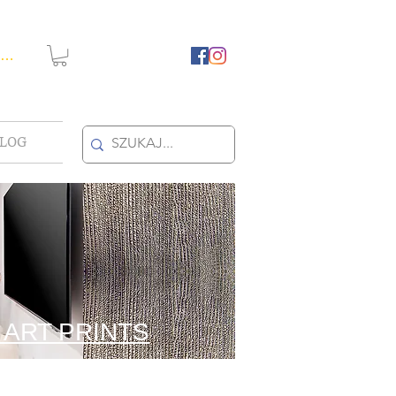
guj się
LOG
 ART PRINTS