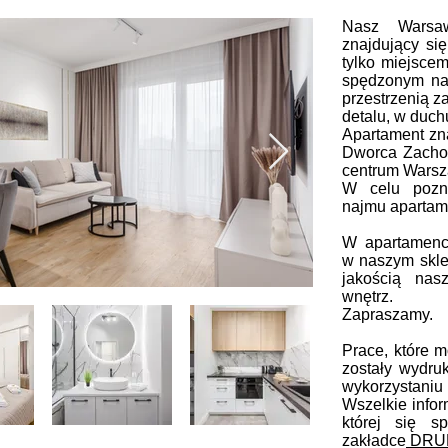
Nasz Warsaw
znajdujący si
tylko miejscem
spędzonym na
przestrzenią 
detalu, w duch
Apartament zna
Dworca Zachod
centrum Warsz
W celu pozna
najmu aparta
W apartamenci
w naszym skle
jakością nasz
wnętrz.
Zapraszamy.
Prace, które 
zostały wydru
wykorzystaniu 
Wszelkie infor
której się s
zakładce
DRUK