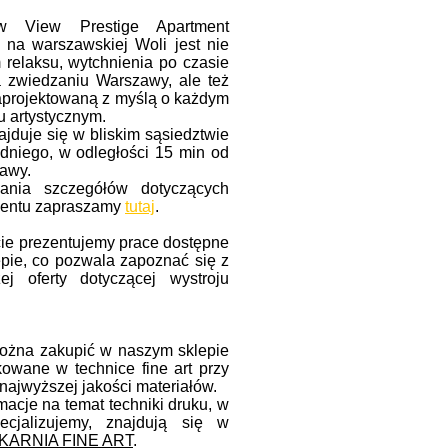
 View Prestige Apartment
ę na warszawskiej Woli jest nie
 relaksu, wytchnienia po czasie
 zwiedzaniu Warszawy, ale też
zaprojektowaną z myślą o każdym
u artystycznym.
jduje się w bliskim sąsiedztwie
niego, w odległości 15 min od
awy.
nia szczegółów dotyczących
mentu zapraszamy
tutaj
.
e prezentujemy prace dostępne
pie, co pozwala zapoznać się z
ej oferty dotyczącej wystroju
można zakupić w naszym sklepie
kowane w technice fine art przy
najwyższej jakości materiałów.
macje na temat techniki druku, w
pecjalizujemy, znajdują się w
ARNIA FINE ART
.